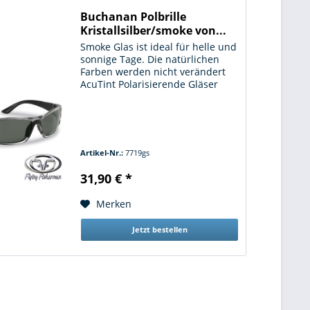
Buchanan Polbrille
Kristallsilber/smoke von...
Smoke Glas ist ideal für helle und
sonnige Tage. Die natürlichen
Farben werden nicht verändert
AcuTint Polarisierende Gläser
Sehr leicht und angenehm zu
tragen
Artikel-Nr.:
7719gs
31,90 € *
Merken
Jetzt bestellen