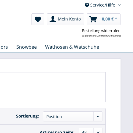
Service/Hilfe
Mein Konto
0,00 € *
Bestellung widerrufen
Es gilt unsere
Datenschutzerklärung
oors
Snowbee
Wathosen & Watschuhe
Sortierung:
Artikel pro Seite: