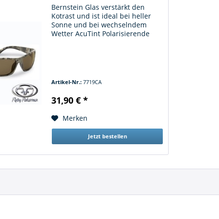
Bernstein Glas verstärkt den
Kotrast und ist ideal bei heller
Sonne und bei wechselndem
Wetter AcuTint Polarisierende
Gläser Sehr leicht und angenehm
zu tragen
Artikel-Nr.:
7719CA
31,90 € *
Merken
Jetzt bestellen