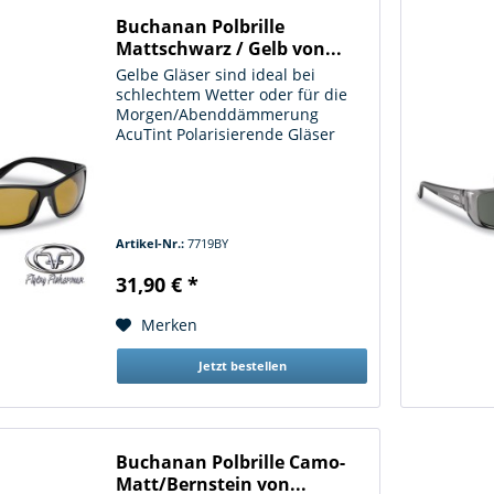
Buchanan Polbrille
Mattschwarz / Gelb von...
Gelbe Gläser sind ideal bei
schlechtem Wetter oder für die
Morgen/Abenddämmerung
AcuTint Polarisierende Gläser
Sehr leicht und angenehm zu
tragen
Artikel-Nr.:
7719BY
31,90 € *
Merken
Jetzt bestellen
Buchanan Polbrille Camo-
Matt/Bernstein von...