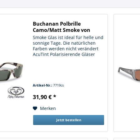
Buchanan Polbrille
Camo/Matt Smoke von
Flying...
Smoke Glas ist ideal für helle und
sonnige Tage. Die natürlichen
Farben werden nicht verändert
AcuTint Polarisierende Gläser
Sehr leicht und angenehm zu
tragen
Artikel-Nr.:
7719cs
31,90 € *
Merken
Jetzt bestellen