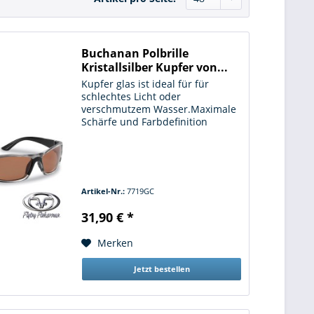
Buchanan Polbrille
Kristallsilber Kupfer von...
Kupfer glas ist ideal für für
schlechtes Licht oder
verschmutzem Wasser.Maximale
Schärfe und Farbdefinition
AcuTint Polarisierende Gläser
Sehr leicht und angenehm zu
tragen
Artikel-Nr.:
7719GC
31,90 € *
Merken
Jetzt bestellen