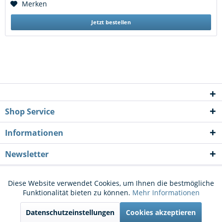
Merken
Jetzt bestellen
Shop Service
Informationen
Newsletter
* Alle Preise inkl. gesetzl. Mehrwertsteuer zzgl.
Versandkosten
und ggf.
Diese Website verwendet Cookies, um Ihnen die bestmögliche
Aktiv
Funktionale
Funktionalität bieten zu können.
Mehr Informationen
Nachnahmegebühren, wenn nicht anders beschrieben
Datenschutzeinstellungen
Cookies akzeptieren
Cookie-Einstellungen
Kontakt
Aktiv
Marketing