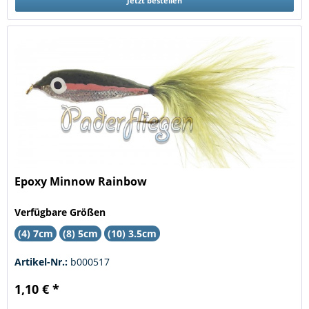
Jetzt bestellen
Epoxy Minnow Rainbow
Verfügbare Größen
(4) 7cm
(8) 5cm
(10) 3.5cm
Artikel-Nr.:
b000517
1,10 € *