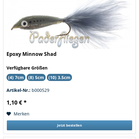
Epoxy Minnow Shad
Verfügbare Größen
(4) 7cm
(8) 5cm
(10) 3.5cm
Artikel-Nr.:
b000529
1,10 € *
Merken
Jetzt bestellen