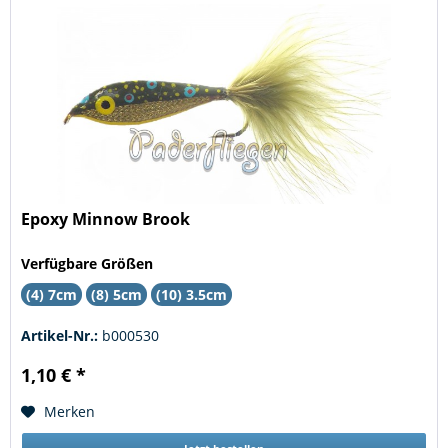
Epoxy Minnow Brook
Verfügbare Größen
(4) 7cm
(8) 5cm
(10) 3.5cm
Artikel-Nr.:
b000530
1,10 € *
Merken