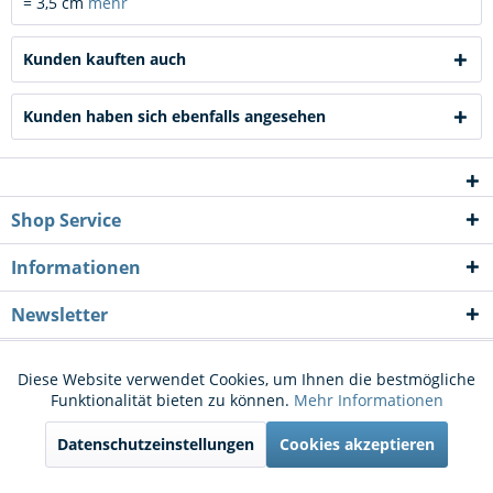
= 3,5 cm
mehr
Kunden kauften auch
Kunden haben sich ebenfalls angesehen
Shop Service
Informationen
Newsletter
* Alle Preise inkl. gesetzl. Mehrwertsteuer zzgl.
Versandkosten
und ggf.
Diese Website verwendet Cookies, um Ihnen die bestmögliche
Aktiv
Funktionale
Funktionalität bieten zu können.
Mehr Informationen
Nachnahmegebühren, wenn nicht anders beschrieben
Datenschutzeinstellungen
Cookies akzeptieren
Cookie-Einstellungen
Kontakt
Aktiv
Marketing
Versand und Zahlungsbedingungen
Widerrufsrecht