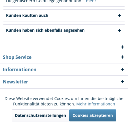
Fliegenfischern Goldfliege genannt und...
mehr
Kunden kauften auch
Kunden haben sich ebenfalls angesehen
Shop Service
Informationen
Newsletter
* Alle Preise inkl. gesetzl. Mehrwertsteuer zzgl.
Versandkosten
und ggf.
Diese Website verwendet Cookies, um Ihnen die bestmögliche
Aktiv
Funktionale
Funktionalität bieten zu können.
Mehr Informationen
Nachnahmegebühren, wenn nicht anders beschrieben
Datenschutzeinstellungen
Cookies akzeptieren
Cookie-Einstellungen
Kontakt
Aktiv
Marketing
Versand und Zahlungsbedingungen
Widerrufsrecht