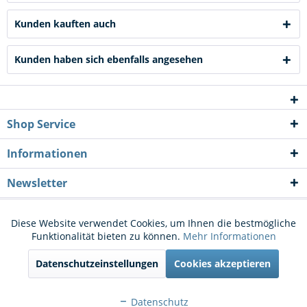
Kunden kauften auch
Kunden haben sich ebenfalls angesehen
Shop Service
Informationen
Newsletter
* Alle Preise inkl. gesetzl. Mehrwertsteuer zzgl.
Versandkosten
und ggf.
Diese Website verwendet Cookies, um Ihnen die bestmögliche
Aktiv
Funktionale
Funktionalität bieten zu können.
Mehr Informationen
Nachnahmegebühren, wenn nicht anders beschrieben
Datenschutzeinstellungen
Cookies akzeptieren
Cookie-Einstellungen
Kontakt
Aktiv
Marketing
Versand und Zahlungsbedingungen
Widerrufsrecht
Datenschutz