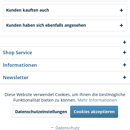
Kunden kauften auch
Kunden haben sich ebenfalls angesehen
Shop Service
Informationen
Newsletter
* Alle Preise inkl. gesetzl. Mehrwertsteuer zzgl.
Versandkosten
und ggf.
Diese Website verwendet Cookies, um Ihnen die bestmögliche
Aktiv
Funktionale
Funktionalität bieten zu können.
Mehr Informationen
Nachnahmegebühren, wenn nicht anders beschrieben
Datenschutzeinstellungen
Cookies akzeptieren
Cookie-Einstellungen
Kontakt
Aktiv
Marketing
Versand und Zahlungsbedingungen
Widerrufsrecht
Datenschutz