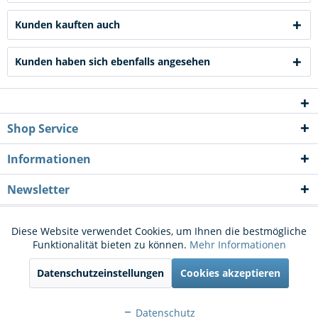
Kunden kauften auch
Kunden haben sich ebenfalls angesehen
Shop Service
Informationen
Newsletter
* Alle Preise inkl. gesetzl. Mehrwertsteuer zzgl.
Versandkosten
und ggf.
Diese Website verwendet Cookies, um Ihnen die bestmögliche
Aktiv
Funktionale
Funktionalität bieten zu können.
Mehr Informationen
Nachnahmegebühren, wenn nicht anders beschrieben
Datenschutzeinstellungen
Cookies akzeptieren
Cookie-Einstellungen
Kontakt
Aktiv
Marketing
Versand und Zahlungsbedingungen
Widerrufsrecht
Datenschutz