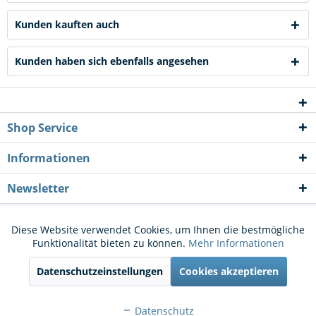
Kunden kauften auch
Kunden haben sich ebenfalls angesehen
Shop Service
Informationen
Newsletter
* Alle Preise inkl. gesetzl. Mehrwertsteuer zzgl.
Versandkosten
und ggf.
Diese Website verwendet Cookies, um Ihnen die bestmögliche
Aktiv
Funktionale
Funktionalität bieten zu können.
Mehr Informationen
Nachnahmegebühren, wenn nicht anders beschrieben
Datenschutzeinstellungen
Cookies akzeptieren
Cookie-Einstellungen
Kontakt
Aktiv
Marketing
Versand und Zahlungsbedingungen
Widerrufsrecht
Datenschutz