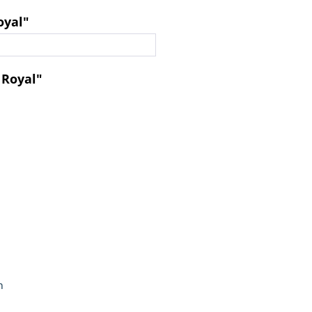
oyal"
 Royal"
n