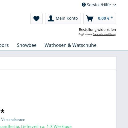
Service/Hilfe
Mein Konto
0,00 € *
Bestellung widerrufen
Es gilt unsere
Datenschutzerklärung
oors
Snowbee
Wathosen & Watschuhe
 *
l. Versandkosten
sandfertig, Lieferzeit ca. 1-3 Werktage