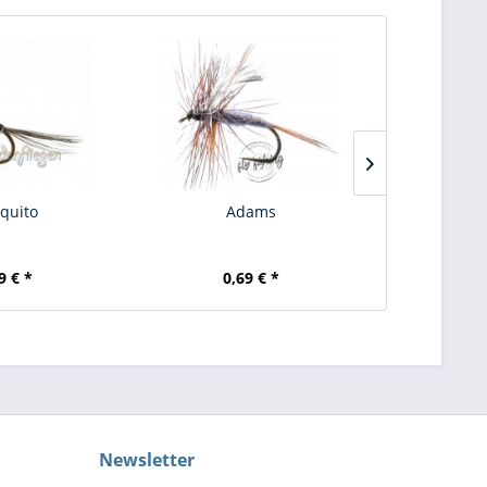
quito
Adams
Royal
9 € *
0,69 € *
0,
Newsletter