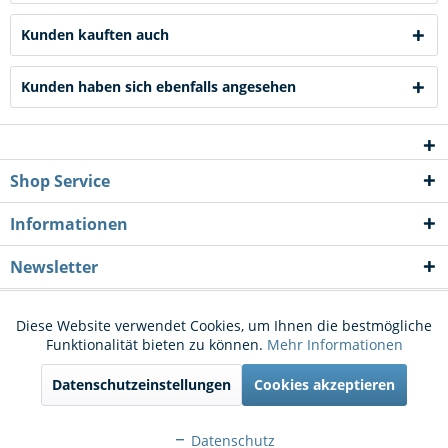
Kunden kauften auch
Kunden haben sich ebenfalls angesehen
Shop Service
Informationen
Newsletter
* Alle Preise inkl. gesetzl. Mehrwertsteuer zzgl.
Versandkosten
und ggf.
Diese Website verwendet Cookies, um Ihnen die bestmögliche
Aktiv
Funktionale
Funktionalität bieten zu können.
Mehr Informationen
Nachnahmegebühren, wenn nicht anders beschrieben
Datenschutzeinstellungen
Cookies akzeptieren
Cookie-Einstellungen
Kontakt
Aktiv
Marketing
Versand und Zahlungsbedingungen
Widerrufsrecht
Datenschutz