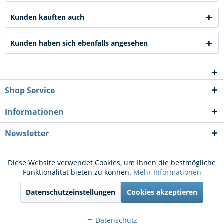
Kunden kauften auch
Kunden haben sich ebenfalls angesehen
Shop Service
Informationen
Newsletter
* Alle Preise inkl. gesetzl. Mehrwertsteuer zzgl.
Versandkosten
und ggf.
Diese Website verwendet Cookies, um Ihnen die bestmögliche
Aktiv
Funktionale
Funktionalität bieten zu können.
Mehr Informationen
Nachnahmegebühren, wenn nicht anders beschrieben
Datenschutzeinstellungen
Cookies akzeptieren
Cookie-Einstellungen
Kontakt
Aktiv
Marketing
Versand und Zahlungsbedingungen
Widerrufsrecht
Datenschutz