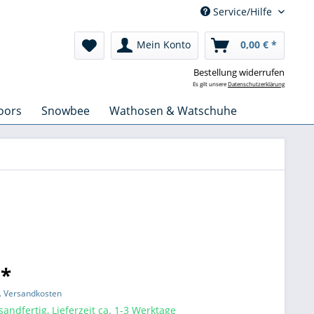
Service/Hilfe
Mein Konto
0,00 € *
Bestellung widerrufen
Es gilt unsere
Datenschutzerklärung
oors
Snowbee
Wathosen & Watschuhe
 *
l. Versandkosten
sandfertig, Lieferzeit ca. 1-3 Werktage