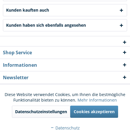
Kunden kauften auch
Kunden haben sich ebenfalls angesehen
Shop Service
Informationen
Newsletter
* Alle Preise inkl. gesetzl. Mehrwertsteuer zzgl.
Versandkosten
und ggf.
Diese Website verwendet Cookies, um Ihnen die bestmögliche
Aktiv
Funktionale
Funktionalität bieten zu können.
Mehr Informationen
Nachnahmegebühren, wenn nicht anders beschrieben
Datenschutzeinstellungen
Cookies akzeptieren
Cookie-Einstellungen
Kontakt
Aktiv
Marketing
Versand und Zahlungsbedingungen
Widerrufsrecht
Datenschutz