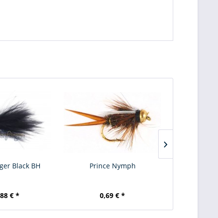
ger Black BH
Prince Nymph
BH S
,88 € *
0,69 € *
0,