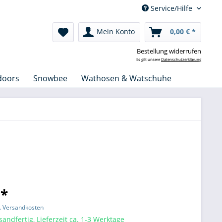
Service/Hilfe
Mein Konto
0,00 € *
Bestellung widerrufen
Es gilt unsere
Datenschutzerklärung
doors
Snowbee
Wathosen & Watschuhe
 *
l. Versandkosten
sandfertig, Lieferzeit ca. 1-3 Werktage