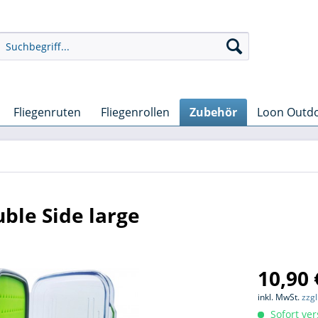
Fliegenruten
Fliegenrollen
Zubehör
Loon Outd
ble Side large
10,90 
inkl. MwSt.
zzg
Sofort ver