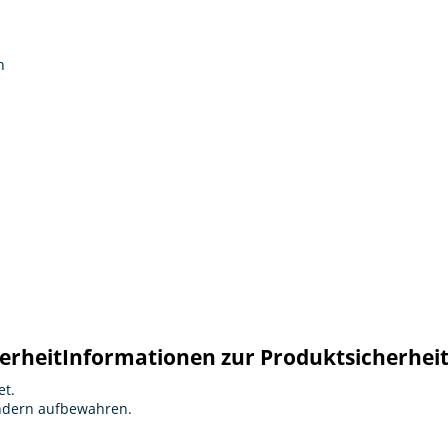
n
erheit
Informationen zur Produktsicherhei
et.
indern aufbewahren.