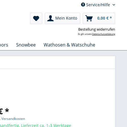
Service/Hilfe
Mein Konto
0,00 € *
Bestellung widerrufen
Es gilt unsere
Datenschutzerklärung
oors
Snowbee
Wathosen & Watschuhe
€ *
l. Versandkosten
sandfertig, Lieferzeit ca. 1-3 Werktage