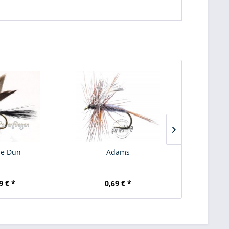
ie Dun
Adams
BH Sc
9 € *
0,69 € *
0,