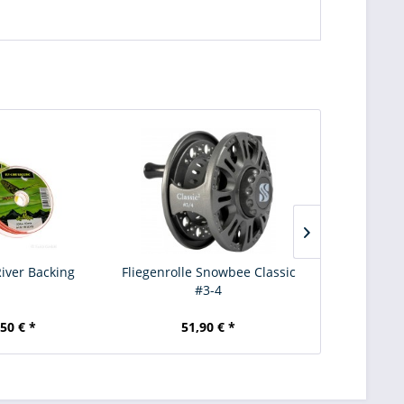
iver Backing
Fliegenrolle Snowbee Classic
Baetis
#3-4
,50 € *
51,90 € *
0,