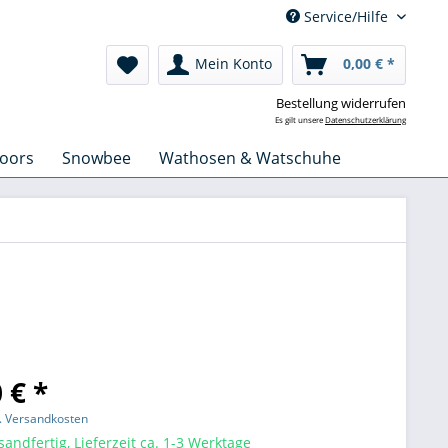
Service/Hilfe
Mein Konto
0,00 € *
Bestellung widerrufen
Es gilt unsere
Datenschutzerklärung
oors
Snowbee
Wathosen & Watschuhe
 € *
l. Versandkosten
sandfertig, Lieferzeit ca. 1-3 Werktage