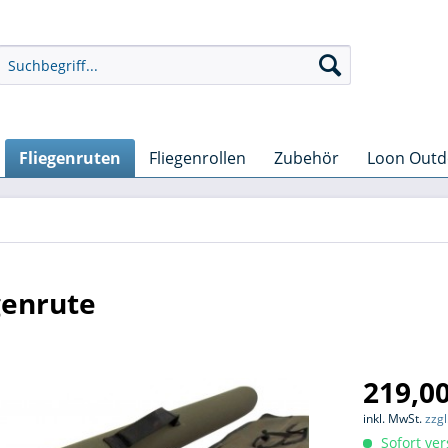
Fliegenruten
Fliegenrollen
Zubehör
Loon Outd
genrute
219,00
inkl. MwSt.
zzg
Sofort ver