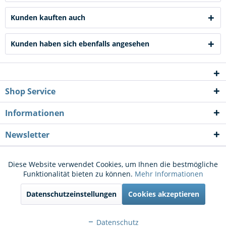
Kunden kauften auch
Kunden haben sich ebenfalls angesehen
Shop Service
Informationen
Newsletter
* Alle Preise inkl. gesetzl. Mehrwertsteuer zzgl.
Versandkosten
und ggf.
Diese Website verwendet Cookies, um Ihnen die bestmögliche
Aktiv
Funktionale
Funktionalität bieten zu können.
Mehr Informationen
Nachnahmegebühren, wenn nicht anders beschrieben
Datenschutzeinstellungen
Cookies akzeptieren
Cookie-Einstellungen
Kontakt
Aktiv
Marketing
Versand und Zahlungsbedingungen
Widerrufsrecht
Datenschutz