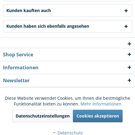
Kunden kauften auch
Kunden haben sich ebenfalls angesehen
Shop Service
Informationen
Newsletter
* Alle Preise inkl. gesetzl. Mehrwertsteuer zzgl.
Versandkosten
und ggf.
Diese Website verwendet Cookies, um Ihnen die bestmögliche
Aktiv
Funktionale
Funktionalität bieten zu können.
Mehr Informationen
Nachnahmegebühren, wenn nicht anders beschrieben
Datenschutzeinstellungen
Cookies akzeptieren
Cookie-Einstellungen
Kontakt
Aktiv
Marketing
Versand und Zahlungsbedingungen
Widerrufsrecht
Datenschutz