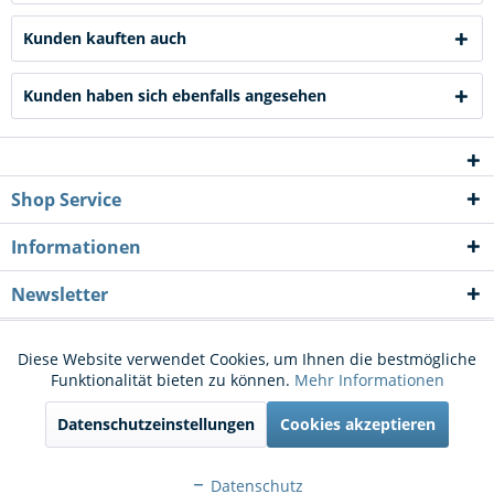
Kunden kauften auch
Kunden haben sich ebenfalls angesehen
Shop Service
Informationen
Newsletter
* Alle Preise inkl. gesetzl. Mehrwertsteuer zzgl.
Versandkosten
und ggf.
Diese Website verwendet Cookies, um Ihnen die bestmögliche
Aktiv
Funktionale
Funktionalität bieten zu können.
Mehr Informationen
Nachnahmegebühren, wenn nicht anders beschrieben
Datenschutzeinstellungen
Cookies akzeptieren
Cookie-Einstellungen
Kontakt
Aktiv
Marketing
Versand und Zahlungsbedingungen
Widerrufsrecht
Datenschutz