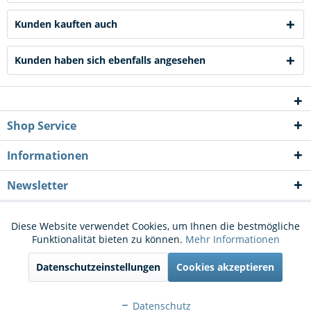
Kunden kauften auch
Kunden haben sich ebenfalls angesehen
Shop Service
Informationen
Newsletter
* Alle Preise inkl. gesetzl. Mehrwertsteuer zzgl.
Versandkosten
und ggf.
Diese Website verwendet Cookies, um Ihnen die bestmögliche
Aktiv
Funktionale
Funktionalität bieten zu können.
Mehr Informationen
Nachnahmegebühren, wenn nicht anders beschrieben
Datenschutzeinstellungen
Cookies akzeptieren
Cookie-Einstellungen
Kontakt
Aktiv
Marketing
Versand und Zahlungsbedingungen
Widerrufsrecht
Datenschutz