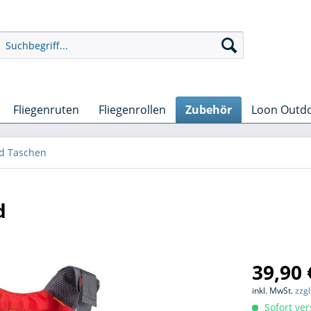
Fliegenruten
Fliegenrollen
Zubehör
Loon Outd
d Taschen
d
39,90 
inkl. MwSt.
zzg
Sofort ver