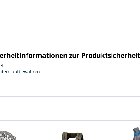
erheit
Informationen zur Produktsicherhei
et.
indern aufbewahren.