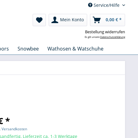
Service/Hilfe
Mein Konto
0,00 € *
Bestellung widerrufen
Es gilt unsere
Datenschutzerklärung
oors
Snowbee
Wathosen & Watschuhe
€ *
l. Versandkosten
sandfertig, Lieferzeit ca. 1-3 Werktage