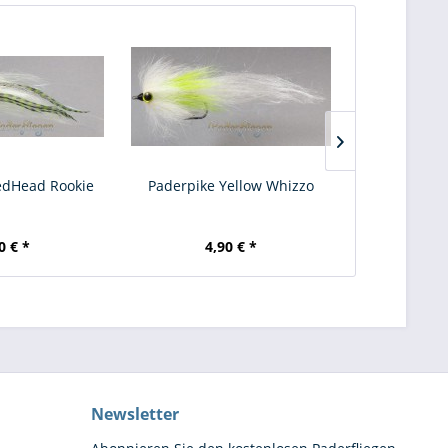
edHead Rookie
Paderpike Yellow Whizzo
Paderpike Ye
0 € *
4,90 € *
4,
Newsletter