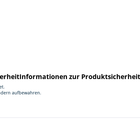
erheit
Informationen zur Produktsicherhei
et.
indern aufbewahren.