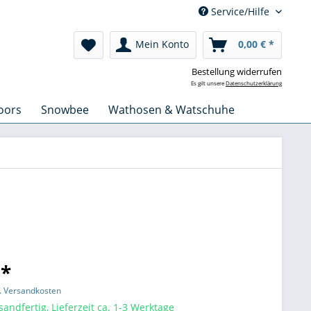
Service/Hilfe
Mein Konto
0,00 € *
Bestellung widerrufen
Es gilt unsere
Datenschutzerklärung
oors
Snowbee
Wathosen & Watschuhe
 *
l. Versandkosten
sandfertig, Lieferzeit ca. 1-3 Werktage