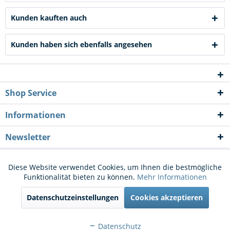
Kunden kauften auch
Kunden haben sich ebenfalls angesehen
Shop Service
Informationen
Newsletter
* Alle Preise inkl. gesetzl. Mehrwertsteuer zzgl.
Versandkosten
und ggf.
Diese Website verwendet Cookies, um Ihnen die bestmögliche
Aktiv
Funktionale
Funktionalität bieten zu können.
Mehr Informationen
Nachnahmegebühren, wenn nicht anders beschrieben
Datenschutzeinstellungen
Cookies akzeptieren
Cookie-Einstellungen
Kontakt
Aktiv
Marketing
Versand und Zahlungsbedingungen
Widerrufsrecht
Datenschutz