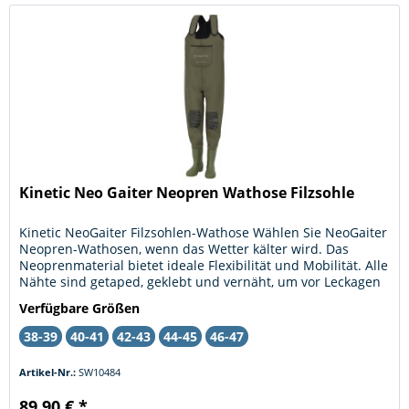
Kinetic Neo Gaiter Neopren Wathose Filzsohle
Kinetic NeoGaiter Filzsohlen-Wathose Wählen Sie NeoGaiter
Neopren-Wathosen, wenn das Wetter kälter wird. Das
Neoprenmaterial bietet ideale Flexibilität und Mobilität. Alle
Nähte sind getaped, geklebt und vernäht, um vor Leckagen
zu...
Verfügbare Größen
38-39
40-41
42-43
44-45
46-47
Artikel-Nr.:
SW10484
89,90 € *