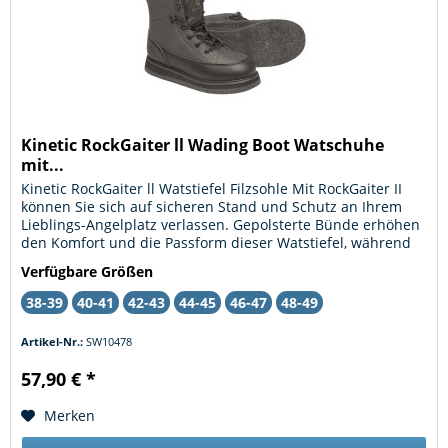
Kinetic RockGaiter ll Wading Boot Watschuhe
mit...
Kinetic RockGaiter ll Watstiefel Filzsohle Mit RockGaiter II
können Sie sich auf sicheren Stand und Schutz an Ihrem
Lieblings-Angelplatz verlassen. Gepolsterte Bünde erhöhen
den Komfort und die Passform dieser Watstiefel, während
die...
Verfügbare Größen
38-39
40-41
42-43
44-45
46-47
48-49
Artikel-Nr.:
SW10478
57,90 € *
Merken