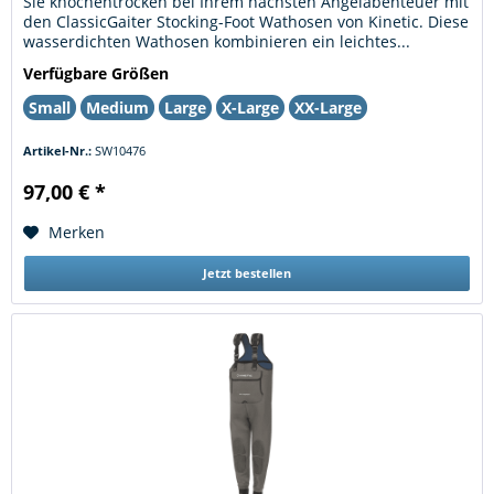
Sie knochentrocken bei Ihrem nächsten Angelabenteuer mit
den ClassicGaiter Stocking-Foot Wathosen von Kinetic. Diese
wasserdichten Wathosen kombinieren ein leichtes...
Verfügbare Größen
Small
Medium
Large
X-Large
XX-Large
Artikel-Nr.:
SW10476
97,00 € *
Merken
Jetzt bestellen