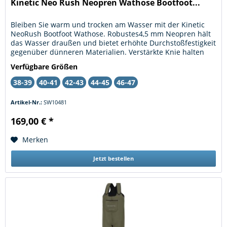
Kinetic Neo Rush Neopren Wathose Bootfoot...
Bleiben Sie warm und trocken am Wasser mit der Kinetic
NeoRush Bootfoot Wathose. Robustes4,5 mm Neopren hält
das Wasser draußen und bietet erhöhte Durchstoßfestigkeit
gegenüber dünneren Materialien. Verstärkte Knie halten
jahrelanger...
Verfügbare Größen
38-39
40-41
42-43
44-45
46-47
Artikel-Nr.:
SW10481
169,00 € *
Merken
Jetzt bestellen