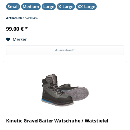
Small
Medium
Large
X-Large
XX-Large
Artikel-Nr.:
SW10482
99,00 € *
Merken
Ausverkauft
Kinetic GravelGaiter Watschuhe / Watstiefel