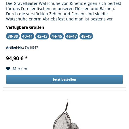
Die GravelGaiter Watschuhe von Kinetic eignen sich perfekt
für das Forellenfischen an unseren Flüssen und Bächen.
Durch die verstärkten Zehen und Fersen sind sie die
Watschuhe enorm Abriebsfest und man ist bestens vor
Unterwasser...
Verfügbare Größen
38-39
40-41
42-43
44-45
46-47
48-49
Artikel-Nr.:
SW10517
94,90 € *
Merken
Jetzt bestellen