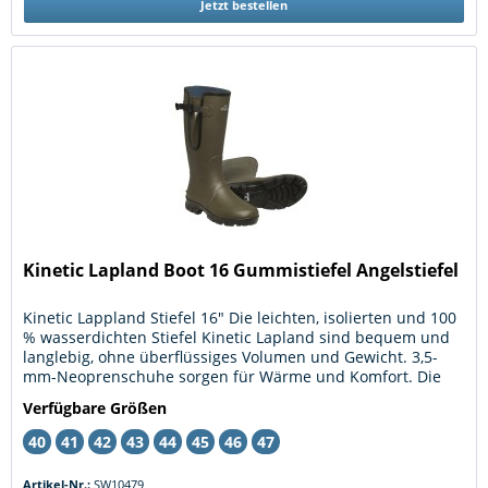
Jetzt bestellen
Kinetic Lapland Boot 16 Gummistiefel Angelstiefel
Kinetic Lappland Stiefel 16" Die leichten, isolierten und 100
% wasserdichten Stiefel Kinetic Lapland sind bequem und
langlebig, ohne überflüssiges Volumen und Gewicht. 3,5-
mm-Neoprenschuhe sorgen für Wärme und Komfort. Die
Seitenfalten...
Verfügbare Größen
40
41
42
43
44
45
46
47
Artikel-Nr.:
SW10479