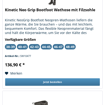
Kinetic Neo Grip Bootfoot Wathose mit Filzsohle
Kinetic NeoGrip Bootfoot Neopren-Wathosen liefern die
ganze Wärme, die Sie brauchen – und das mit leichtem,
bequemem Komfort. Das flexible Neoprenmaterial fängt
und hält die Körperwärme, um Sie vor der Kälte des
Wassers zu schützen,...
Verfügbare Größen
38-39
40-41
42-43
44-45
46-47
48-49
Artikel-Nr.:
SW10477
136,90 € *
Merken
Jetzt bestellen