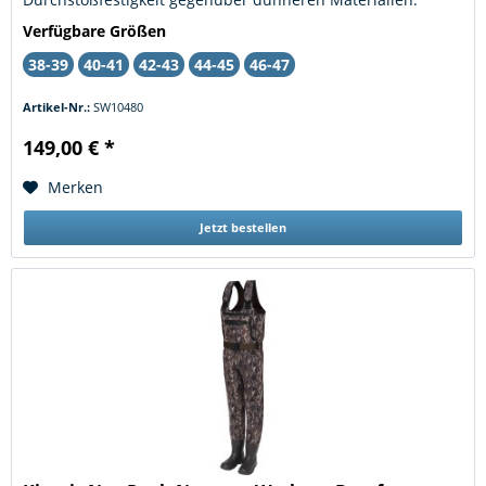
Verstärkte Knie halten jahrelanger...
Verfügbare Größen
38-39
40-41
42-43
44-45
46-47
Artikel-Nr.:
SW10480
149,00 € *
Merken
Jetzt bestellen