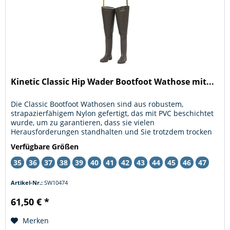
Kinetic Classic Hip Wader Bootfoot Wathose mit...
Die Classic Bootfoot Wathosen sind aus robustem,
strapazierfähigem Nylon gefertigt, das mit PVC beschichtet
wurde, um zu garantieren, dass sie vielen
Herausforderungen standhalten und Sie trotzdem trocken
halten. Leichte PVC-Stiefel mit...
Verfügbare Größen
35
36
37
38
39
40
41
42
43
44
45
46
47
Artikel-Nr.:
SW10474
61,50 € *
Merken