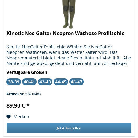
Kinetic Neo Gaiter Neopren Wathose Profilsohle
Kinetic NeoGaiter Profilsohle Wählen Sie NeoGaiter
Neopren-Wathosen, wenn das Wetter kälter wird. Das
Neoprenmaterial bietet ideale Flexibilität und Mobilität. Alle
Nähte sind getaped, geklebt und vernäht, um vor Leckagen
zu schützen und...
Verfügbare Größen
38-39
40-41
42-43
44-45
46-47
Artikel-Nr.:
SW10483
89,90 € *
Merken
Jetzt bestellen