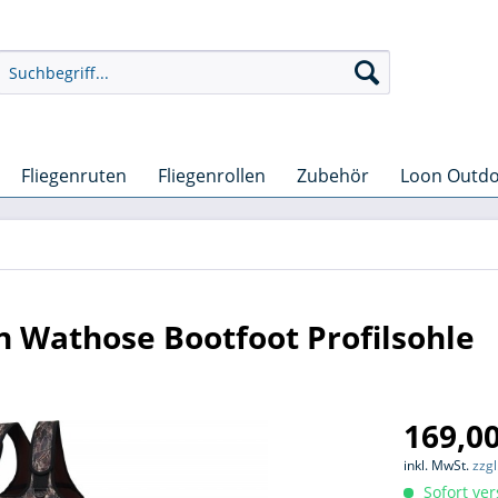
Fliegenruten
Fliegenrollen
Zubehör
Loon Outd
 Wathose Bootfoot Profilsohle
169,00
inkl. MwSt.
zzg
Sofort ver