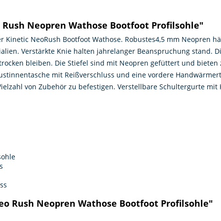
 Rush Neopren Wathose Bootfoot Profilsohle"
er Kinetic NeoRush Bootfoot Wathose. Robustes4,5 mm Neopren hä
lien. Verstärkte Knie halten jahrelanger Beanspruchung stand. D
ntrocken bleiben. Die Stiefel sind mit Neopren gefüttert und biet
ustinnentasche mit Reißverschluss und eine vordere Handwärmertas
elzahl von Zubehör zu befestigen. Verstellbare Schultergurte mit K
sohle
s
ss
Neo Rush Neopren Wathose Bootfoot Profilsohle"