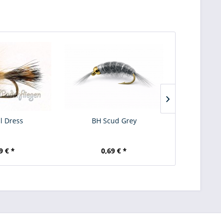
l Dress
BH Scud Grey
Stroft GTM
240cm /
9 € *
0,69 € *
5,