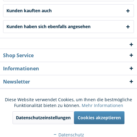
Kunden kauften auch
Kunden haben sich ebenfalls angesehen
Shop Service
Informationen
Newsletter
* Alle Preise inkl. gesetzl. Mehrwertsteuer zzgl.
Versandkosten
und ggf.
Diese Website verwendet Cookies, um Ihnen die bestmögliche
Aktiv
Funktionale
Funktionalität bieten zu können.
Mehr Informationen
Nachnahmegebühren, wenn nicht anders beschrieben
Datenschutzeinstellungen
Cookies akzeptieren
Cookie-Einstellungen
Kontakt
Aktiv
Marketing
Versand und Zahlungsbedingungen
Widerrufsrecht
Datenschutz