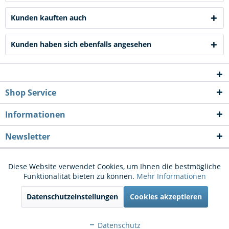
Kunden kauften auch
Kunden haben sich ebenfalls angesehen
Shop Service
Informationen
Newsletter
* Alle Preise inkl. gesetzl. Mehrwertsteuer zzgl.
Versandkosten
und ggf.
Diese Website verwendet Cookies, um Ihnen die bestmögliche
Aktiv
Funktionale
Funktionalität bieten zu können.
Mehr Informationen
Nachnahmegebühren, wenn nicht anders beschrieben
Datenschutzeinstellungen
Cookies akzeptieren
Cookie-Einstellungen
Kontakt
Aktiv
Marketing
Versand und Zahlungsbedingungen
Widerrufsrecht
Datenschutz