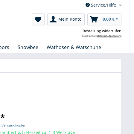
Service/Hilfe
Mein Konto
0,00 € *
Bestellung widerrufen
Es gilt unsere
Datenschutzerklärung
oors
Snowbee
Wathosen & Watschuhe
 *
l. Versandkosten
sandfertig, Lieferzeit ca. 1-3 Werktage