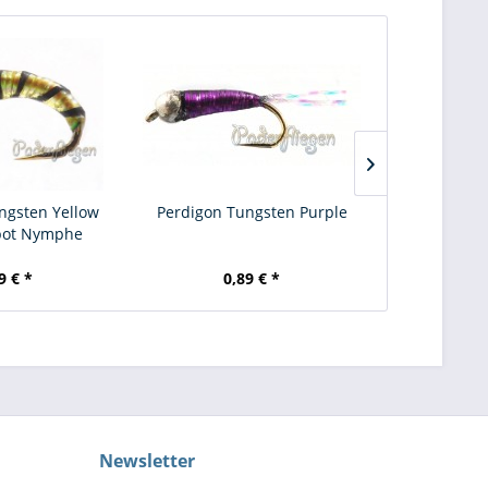
ngsten Yellow
Perdigon Tungsten Purple
Perdigon Tun
pot Nymphe
9 € *
0,89 € *
0,
Newsletter