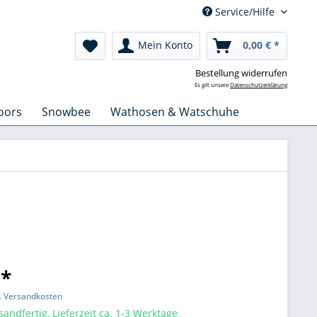
Service/Hilfe
Mein Konto
0,00 € *
Bestellung widerrufen
Es gilt unsere
Datenschutzerklärung
oors
Snowbee
Wathosen & Watschuhe
 *
l. Versandkosten
sandfertig, Lieferzeit ca. 1-3 Werktage