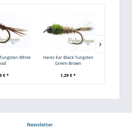
 Tungsten White
Hares Ear Black Tungsten
Tungsten J
ead
Green-Brown
Phea
9 € *
1,29 € *
1,
Newsletter