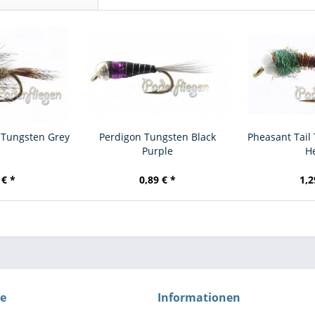
 Tungsten Grey
Perdigon Tungsten Black
Pheasant Tail
Purple
H
 € *
0,89 € *
1,2
ce
Informationen