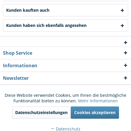
Kunden kauften auch
Kunden haben sich ebenfalls angesehen
Shop Service
Informationen
Newsletter
* Alle Preise inkl. gesetzl. Mehrwertsteuer zzgl.
Versandkosten
und ggf.
Diese Website verwendet Cookies, um Ihnen die bestmögliche
Aktiv
Funktionale
Funktionalität bieten zu können.
Mehr Informationen
Nachnahmegebühren, wenn nicht anders beschrieben
Datenschutzeinstellungen
Cookies akzeptieren
Cookie-Einstellungen
Kontakt
Aktiv
Marketing
Versand und Zahlungsbedingungen
Widerrufsrecht
Datenschutz