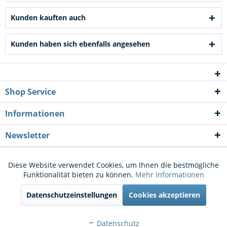
Kunden kauften auch
Kunden haben sich ebenfalls angesehen
Shop Service
Informationen
Newsletter
* Alle Preise inkl. gesetzl. Mehrwertsteuer zzgl.
Versandkosten
und ggf.
Diese Website verwendet Cookies, um Ihnen die bestmögliche
Aktiv
Funktionale
Funktionalität bieten zu können.
Mehr Informationen
Nachnahmegebühren, wenn nicht anders beschrieben
Datenschutzeinstellungen
Cookies akzeptieren
Cookie-Einstellungen
Kontakt
Aktiv
Marketing
Versand und Zahlungsbedingungen
Widerrufsrecht
Datenschutz