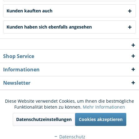
Kunden kauften auch
Kunden haben sich ebenfalls angesehen
Shop Service
Informationen
Newsletter
* Alle Preise inkl. gesetzl. Mehrwertsteuer zzgl.
Versandkosten
und ggf.
Diese Website verwendet Cookies, um Ihnen die bestmögliche
Aktiv
Funktionale
Funktionalität bieten zu können.
Mehr Informationen
Nachnahmegebühren, wenn nicht anders beschrieben
Datenschutzeinstellungen
Cookies akzeptieren
Cookie-Einstellungen
Kontakt
Aktiv
Marketing
Versand und Zahlungsbedingungen
Widerrufsrecht
Datenschutz