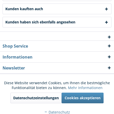
Kunden kauften auch
Kunden haben sich ebenfalls angesehen
Shop Service
Informationen
Newsletter
* Alle Preise inkl. gesetzl. Mehrwertsteuer zzgl.
Versandkosten
und ggf.
Diese Website verwendet Cookies, um Ihnen die bestmögliche
Aktiv
Funktionale
Funktionalität bieten zu können.
Mehr Informationen
Nachnahmegebühren, wenn nicht anders beschrieben
Datenschutzeinstellungen
Cookies akzeptieren
Cookie-Einstellungen
Kontakt
Aktiv
Marketing
Versand und Zahlungsbedingungen
Widerrufsrecht
Datenschutz