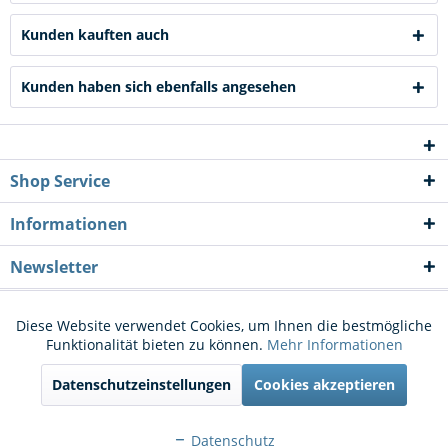
Kunden kauften auch
Kunden haben sich ebenfalls angesehen
Shop Service
Informationen
Newsletter
* Alle Preise inkl. gesetzl. Mehrwertsteuer zzgl.
Versandkosten
und ggf.
Diese Website verwendet Cookies, um Ihnen die bestmögliche
Aktiv
Funktionale
Funktionalität bieten zu können.
Mehr Informationen
Nachnahmegebühren, wenn nicht anders beschrieben
Datenschutzeinstellungen
Cookies akzeptieren
Cookie-Einstellungen
Kontakt
Aktiv
Marketing
Versand und Zahlungsbedingungen
Widerrufsrecht
Datenschutz