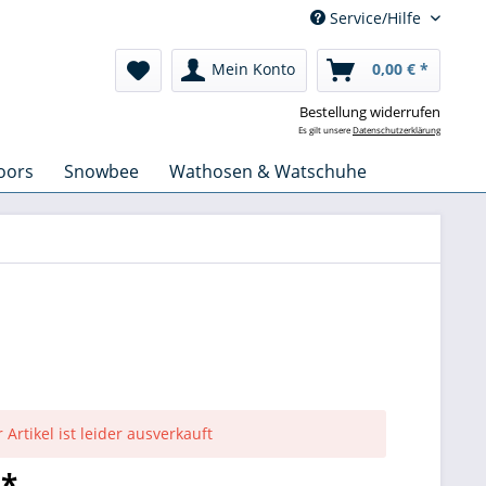
Service/Hilfe
Mein Konto
0,00 € *
Bestellung widerrufen
Es gilt unsere
Datenschutzerklärung
oors
Snowbee
Wathosen & Watschuhe
 Artikel ist leider ausverkauft
 *