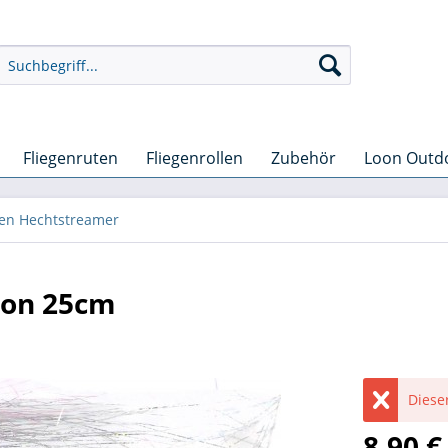
Fliegenruten
Fliegenrollen
Zubehör
Loon Outd
sen Hechtstreamer
eon 25cm
Dieser
8,90 €