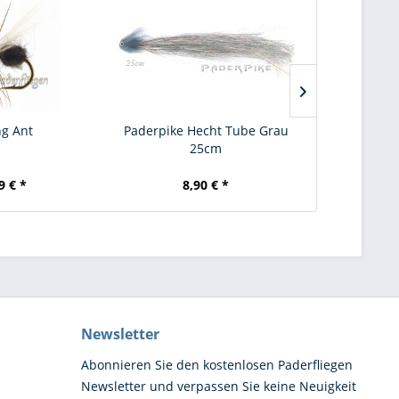
ng Ant
Paderpike Hecht Tube Grau
Paderpike 
25cm
White B
9 € *
8,90 € *
5,
Newsletter
Abonnieren Sie den kostenlosen Paderfliegen
Newsletter und verpassen Sie keine Neuigkeit