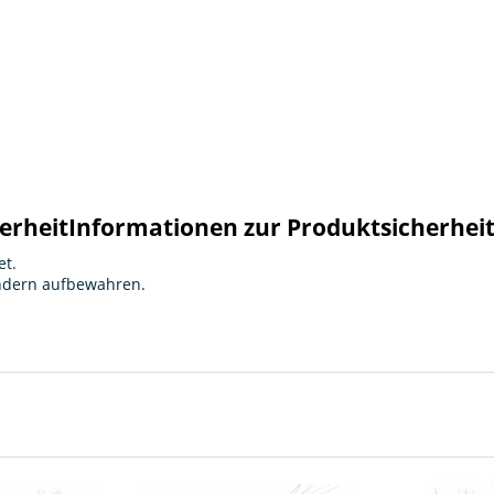
erheit
Informationen zur Produktsicherhei
et.
indern aufbewahren.