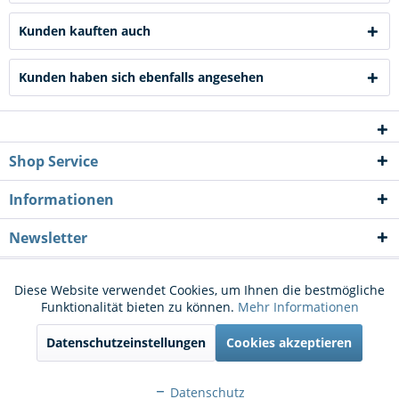
Kunden kauften auch
Kunden haben sich ebenfalls angesehen
Shop Service
Informationen
Newsletter
* Alle Preise inkl. gesetzl. Mehrwertsteuer zzgl.
Versandkosten
und ggf.
Diese Website verwendet Cookies, um Ihnen die bestmögliche
Aktiv
Funktionale
Funktionalität bieten zu können.
Mehr Informationen
Nachnahmegebühren, wenn nicht anders beschrieben
Datenschutzeinstellungen
Cookies akzeptieren
Cookie-Einstellungen
Kontakt
Aktiv
Marketing
Versand und Zahlungsbedingungen
Widerrufsrecht
Datenschutz